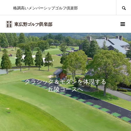
SEARCH
格調高いメンバーシップゴルフ倶楽部
クラシック＆モダンを体現する
丘陵コースへ